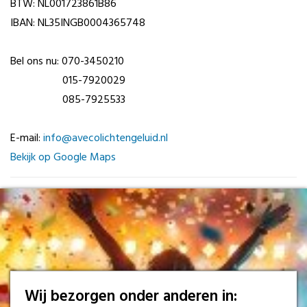
BTW: NL001723861B86
IBAN: NL35INGB0004365748
Bel ons nu: 070-3450210
015-7920029
085-7925533
E-mail:
info@avecolichtengeluid.nl
Bekijk op Google Maps
Wij bezorgen onder anderen in: