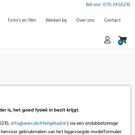
Bel ons: 070-3450210
Foto's en film
Werken bij
Over ons
Contact
0
is, het goed fysiek in bezit krijgt.
50210,
info@avecolichtengeluid.nl
) via een ondubbelzinnige
unt hiervoor gebruikmaken van het bijgevoegde modelformulier