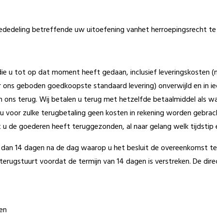
dedeling betreffende uw uitoefening vanhet herroepingsrecht te 
die u tot op dat moment heeft gedaan, inclusief leveringskosten 
 ons geboden goedkoopste standaard levering) onverwijld en in ied
ons terug. Wij betalen u terug met hetzelfde betaalmiddel als waa
len u voor zulke terugbetaling geen kosten in rekening worden geb
 de goederen heeft teruggezonden, al naar gelang welk tijdstip e
ter dan 14 dagen na de dag waarop u het besluit de overeenkomst 
 terugstuurt voordat de termijn van 14 dagen is verstreken. De d
ken