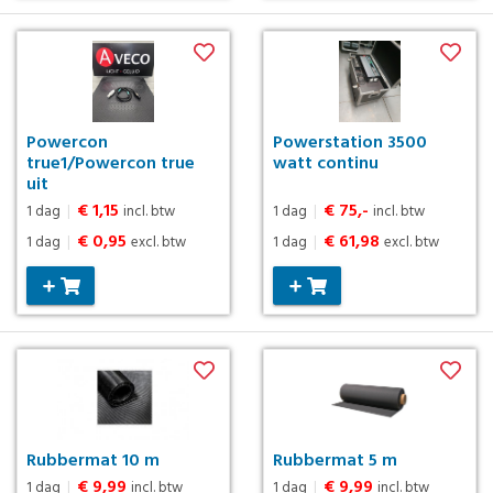
Powercon
Powerstation 3500
true1/Powercon true
watt continu
uit
€ 1,15
€ 75,-
1 dag
|
incl. btw
1 dag
|
incl. btw
€ 0,95
€ 61,98
1 dag
|
excl. btw
1 dag
|
excl. btw
Rubbermat 10 m
Rubbermat 5 m
€ 9,99
€ 9,99
1 dag
|
incl. btw
1 dag
|
incl. btw