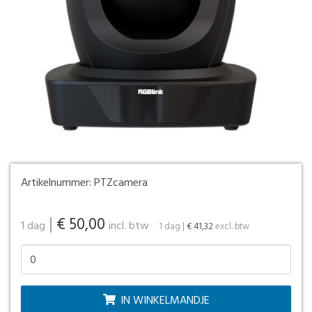
Artikelnummer:
PTZcamera
|
€ 50,00
1 dag
incl. btw
1 dag
|
€ 41,32
excl. btw
IN WINKELMANDJE